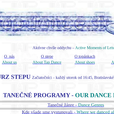
Aktívne chvíle oddychu –
Active Moments of Leis
O nás
O stepe
O topánkach
About us
About Tap Dance
About shoes
A
RZ STEPU
Začiatočníci – každý utorok od 16:45, Bratislavsk
TANEČNÉ PROGRAMY -
OUR DANCE
Tanečné žánre -
Dance Genres
Kde všade sme vystupovali -
Where we danced al