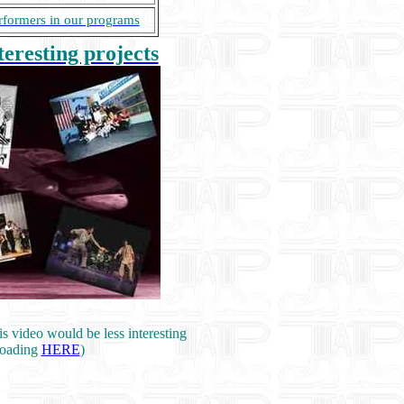
rformers in our programs
eresting projects
 video would be less interesting
nloading
HERE
)