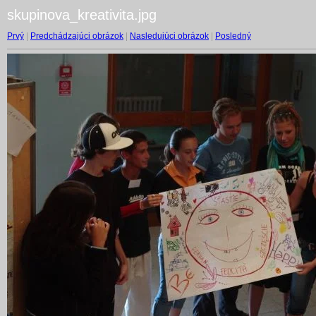
skupinova_kreativita.jpg
Prvý
|
Predchádzajúci obrázok
|
Nasledujúci obrázok
|
Posledný