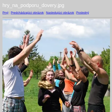
hry_na_podporu_dovery.jpg
Prvý
|
Predchádzajúci obrázok
|
Nasledujúci obrázok
|
Posledný