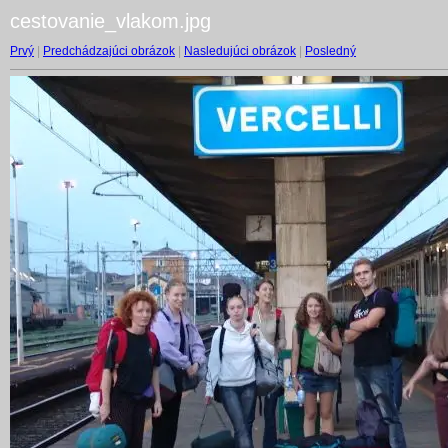
cestovanie_vlakom.jpg
Prvý
|
Predchádzajúci obrázok
|
Nasledujúci obrázok
|
Posledný