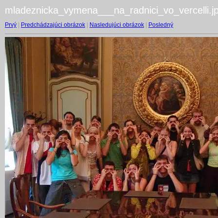
mladeznicka_vymena___na_radnici_vo_vercelli.j
Prvý
|
Predchádzajúci obrázok
|
Nasledujúci obrázok
|
Posledný